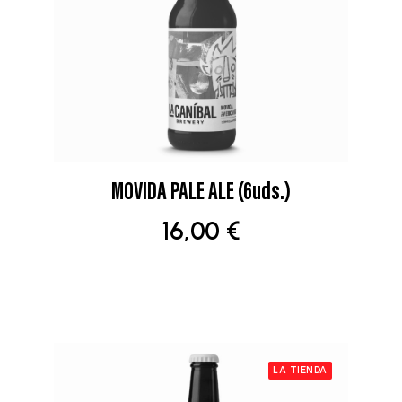
MOVIDA PALE ALE (6uds.)
AÑADIR AL CARRITO
16,00
€
LA TIENDA