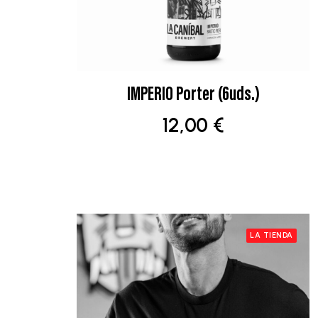
IMPERIO Porter (6uds.)
AÑADIR AL CARRITO
12,00
€
LA TIENDA