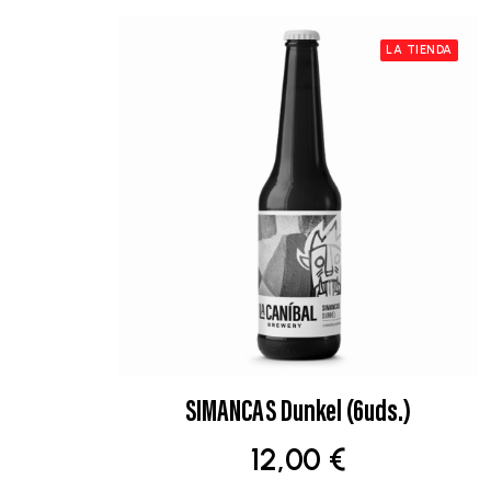
LA TIENDA
SIMANCAS Dunkel (6uds.)
AÑADIR AL CARRITO
12,00
€