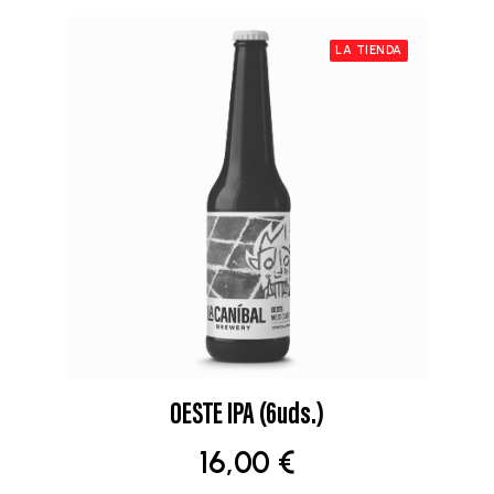
LA TIENDA
OESTE IPA (6uds.)
AÑADIR AL CARRITO
16,00
€