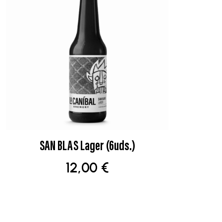
SAN BLAS Lager (6uds.)
AÑADIR AL CARRITO
12,00
€