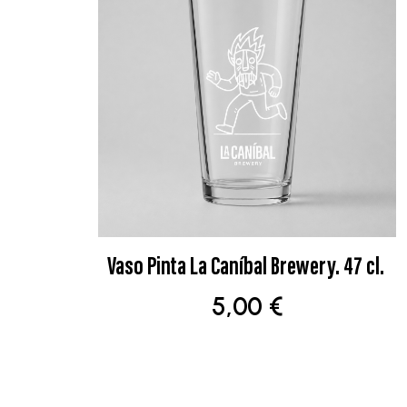
de
producto
Vaso Pinta La Caníbal Brewery. 47 cl.
AÑADIR AL CARRITO
5,00
€