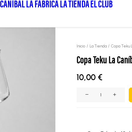
 CANÍBAL
LA FÁBRICA
LA TIENDA
EL CLUB
Inicio
La Tienda
Copa Teku L
Copa Teku La Caníb
10,00
€
Copa
Teku
La
Caníbal
Brewery.