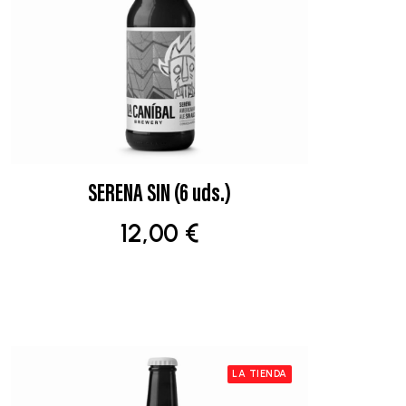
SERENA SIN (6 uds.)
AÑADIR AL CARRITO
12,00
€
LA TIENDA