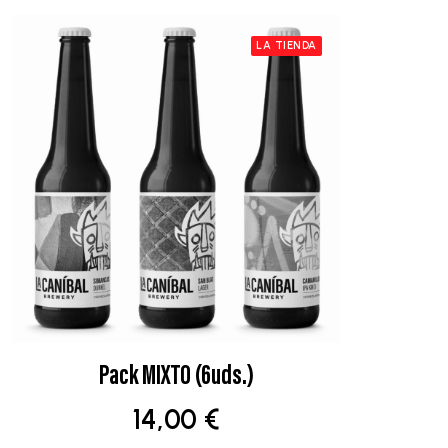
LA TIENDA
Pack MIXTO (6uds.)
AÑADIR AL CARRITO
14,00
€