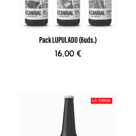
Pack LUPULADO (6uds.)
AÑADIR AL CARRITO
16,00
€
LA TIENDA