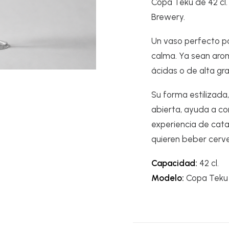
Copa Teku de 42 cl.
42
Brewery.
cl.
cantidad
Un vaso perfecto p
calma. Ya sean arom
ácidas o de alta gr
Su forma estilizada
abierta, ayuda a co
experiencia de cata
quieren beber cerv
Capacidad:
42 cl.
Modelo:
Copa Teku